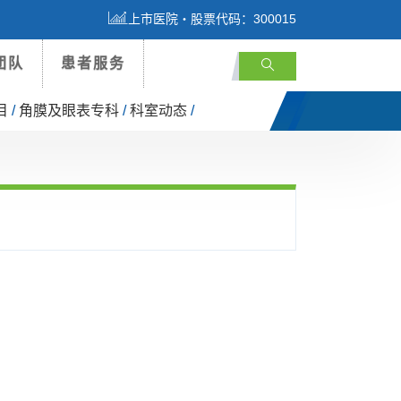
上市医院・股票代码：300015
团队
患者服务
目
/
角膜及眼表专科
/
科室动态
/