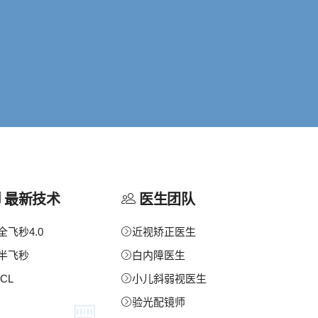
最新技术
医生团队
全飞秒4.0
近视矫正医生
半飞秒
白内障医生
ICL
小儿斜弱视医生
验光配镜师