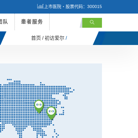
上市医院・股票代码：300015
团队
患者服务
首页 /
初访爱尔
/