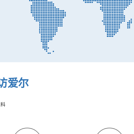
访爱尔
眼科