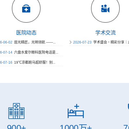
医院动态
学术交流
6-06-02
屈光精匠，光明领航 ——...
2026-07-23
学术盛会・精彩分享｜六盘
6-07-14
六盘水爱尔眼科医院电话是...
6-07-16
19℃凉都跑马超舒服！别...
900
+
1000
万+
7