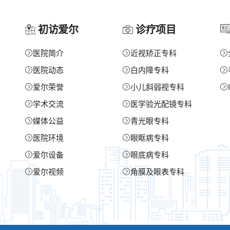
初访爱尔
诊疗项目
医院简介
近视矫正专科
医院动态
白内障专科
爱尔荣誉
小儿斜弱视专科
学术交流
医学验光配镜专科
媒体公益
青光眼专科
医院环境
眼眶病专科
爱尔设备
眼底病专科
爱尔视频
角膜及眼表专科